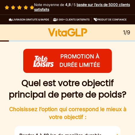
Note moyenne de
4,8
/ 5
basée sur l’avis de 5000 clients
satisfaits
LIVRAISON GRATUITE & RAPIDE
5 000+ CLIENTS SATISFAITS
PRODUIT DE CONFIANCE
1/9
PROMOTION À
DURÉE LIMITÉE
Quel est votre objectif
principal de perte de poids?
Choisissez l’option qui correspond le mieux à
votre objectif :