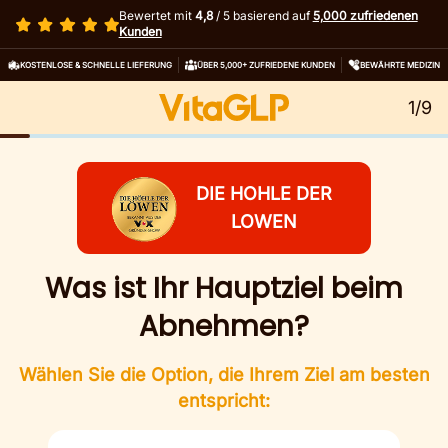
Bewertet mit
4,8
/ 5 basierend auf
5,000 zufriedenen
Kunden
KOSTENLOSE & SCHNELLE LIEFERUNG
ÜBER 5,000+ ZUFRIEDENE KUNDEN
BEWÄHRTE MEDIZIN
1/9
DIE HOHLE DER
LOWEN
Was ist Ihr Hauptziel beim
Abnehmen?
Wählen Sie die Option, die Ihrem Ziel am besten
entspricht: