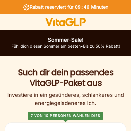
Rabatt reserviert für
Minuten
09:45
Sommer-Sale!
Fühl dich diesen Sommer am besten
•
Bis zu 50% Rabatt!
Such dir dein passendes
VitaGLP-Paket aus
Investiere in ein gesünderes, schlankeres und
energiegeladeneres Ich.
7 VON 10 PERSONEN WÄHLEN DIES